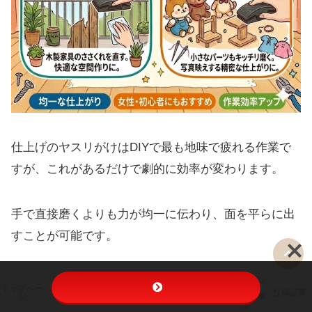
仕上げのヤスリがけはDIYで最も地味で疲れる作業で
すが、これがあるだけで劇的に効率が変わります。
手で直接磨くよりも力が均一に伝わり、面を平らに出
すことが可能です。
「安価なサンドペーパーを最大限に活かす」という、
プライバシ
キャンプ持
トップペー
ぬい活キャ
ーポリシ
ぬい活
キャンプ
ち物チェッ
投稿記事
ジ
ンプ
ー・免責事
クリスト
コストと効率を両立させたプロお墨付きの選択です。
項