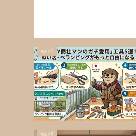
ぬい活
ぬい活