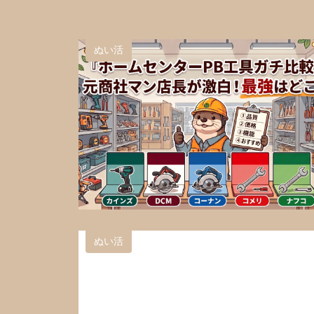
ぬい活
ぬい活