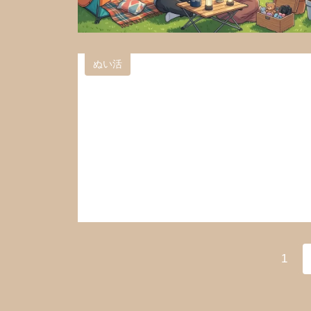
ぬい活
1